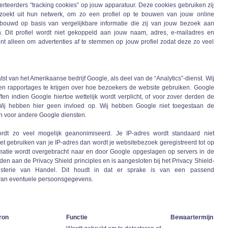
teerders “tracking cookies” op jouw apparatuur. Deze cookies gebruiken zij
zoekt uit hun netwerk, om zo een profiel op te bouwen van jouw online
ebouwd op basis van vergelijkbare informatie die zij van jouw bezoek aan
n. Dit profiel wordt niet gekoppeld aan jouw naam, adres, e-mailadres en
ent alleen om advertenties af te stemmen op jouw profiel zodat deze zo veel
st van het Amerikaanse bedrijf Google, als deel van de “Analytics”-dienst. Wij
en rapportages te krijgen over hoe bezoekers de website gebruiken. Google
en indien Google hiertoe wettelijk wordt verplicht, of voor zover derden de
ij hebben hier geen invloed op. Wij hebben Google niet toegestaan de
en voor andere Google diensten.
rdt zo veel mogelijk geanonimiseerd. Je IP-adres wordt standaard niet
 gebruiken van je IP-adres dan wordt je websitebezoek geregistreerd tot op
matie wordt overgebracht naar en door Google opgeslagen op servers in de
den aan de Privacy Shield principles en is aangesloten bij het Privacy Shield-
sterie van Handel. Dit houdt in dat er sprake is van een passend
van eventuele persoonsgegevens.
ron
Functie
Bewaartermijn