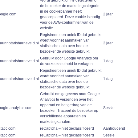
Wordt gebruikt om te detecteren of
de bezoeker de marketingcategorie
in de cookiebanner heeft
oogle.com
2 jaar
geaccepteerd. Deze cookie is nodig
voor de AVG-conformiteit van de
website.
Registreert een uniek ID dat gebruikt
wordt voor het aanmaken van
raunnotarisbarneveld.nl
2 jaar
statistische data over hoe de
bezoeker de website gebruikt
Gebruikt door Google Analytics om
raunnotarisbarneveld.nl
1 dag
de verzoeksnelheid te verlagen
Registreert een uniek ID dat gebruikt
wordt voor het aanmaken van
raunnotarisbarneveld.nl
1 dag
statistische data over hoe de
bezoeker de website gebruikt
Gebruikt om gegevens naar Google
Analytics te verzenden over het
apparaat en het gedrag van de
oogle-analytics.com
Sessie
bezoeker. Traceert de bezoeker op
verschillende apparaten en
marketingkanalen.
static.com
reCaptcha – niet geclassificeerd
Aanhoudend
static.com
reCaptcha – niet geclassificeerd
Sessie