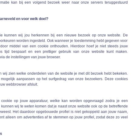
rmatie kan bij een volgend bezoek weer naar onze servers teruggestuurd
arneveld en voor welk doel?
ie kunnen wij jou herkennen bij een nieuwe bezoek op onze website. De
oorkeuren worden ingesteld. Ook wanneer je toestemming hebt gegeven voor
 door middel van een cookie onthouden. Hierdoor hoef je niet steeds jouw
s tijd bespaart en een prettiger gebruik van onze website kunt maken.
via de instellingen van jouw browser.
 wij zien welke onderdelen van de website je met dit bezoek hebt bekeken.
 mogelijk aanpassen op het surfgedrag van onze bezoekers. Deze cookies
ouw webbrowser afsluit.
 cookie op jouw apparatuur, welke kan worden opgevraagd zodra je een
r kunnen wij te weten komen dat je naast onze website ook op de betreffende
geweest. Het daardoor opgebouwde profiel is niet gekoppeld aan jouw naam,
ent alleen om advertenties af te stemmen op jouw profiel, zodat deze zo veel
rs