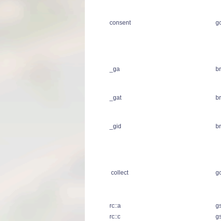
consent
g
_ga
b
_gat
b
_gid
b
collect
g
rc::a
g
rc::c
g