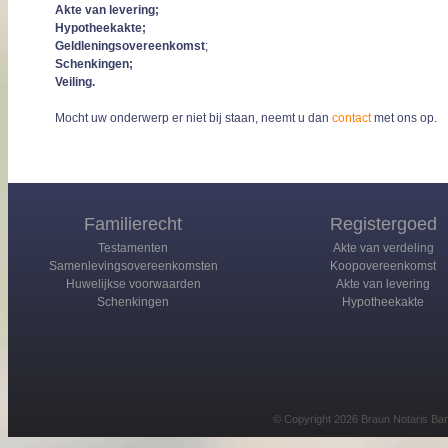
Akte van levering;
Hypotheekakte;
Geldleningsovereenkomst
;
Schenkingen;
Veiling.
Mocht uw onderwerp er niet bij staan, neemt u dan
contact
met ons op.
Familierecht
Registergoed
Testamenten
Akte van verdeling
Samenlevingsovereenkomsten
Koopovereenkomst
Huwelijkse voorwaarden
Akte van levering
Schenkingen
Hypotheekakte
© Copyright 2026 Braun Notaris Bar