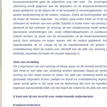
koopovereenkomst gaat de eigendom nog niet over. De leveringsak
uitvoering wordt gegeven aan de afspraken uit de koopovereenkomst
koper getekend op de datum die in de koopakte is overeengekomen. Ook
aparte bankrekening bij de notaris, voldaan. Zodra de leveringsakte door
de koper de nieuwe eigenaar. De notaris gaat onder meer na of de v
verkopen en leveren aan een ander. Daarbij is onder meer van belang 
geweest of dat verkoper de woning uit een nalatenschap heeft verkreg
bijzondere verplichtingen zijn, zoals erfdienstbaarheden of voorke
notaris worden op basis van de voorwaarden uit de koopovereenkoms
wordt door verkoper en koper samen met de notaris getekend. Indi
hypotheekakte op en vraagt hij bij de hypotheekbank de gelde
ondertekening dient de notaris een afschrift van de akte van levering 
kadaster, waarmee de koper de nieuwe eigenaar is.
Akte van verdeling
Als 2 eigenaren van een woning uit elkaar gaan en de woning wordt niet 
dan moet er een akte van verdeling worden gemaakt. Naast de verdel
woning op één naam komen te staan. De akte van verdeling wordt d
gemaakte afspraken tussen partijen en wordt na ondertekening ingesc
naam wordt gezet is het vaak ook de bedoeling dat voor de hypothe
eigenaar aansprakelijk blijft, ook dat regelt de notaris bij de akte van ver
U kunt ook bij ons terecht voor onderstaande onderwerpen:
Koopovereenkomst
;